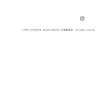
© OWL OUTDOOR -BLACK DESIGN [正規取扱店]- All rights reserved.